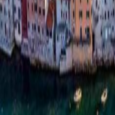
Passa a trovarci in
agenzia
Orari
Lunedì - Venerdì
Mattina orario continuato
9:30 - 15.30
Pomeriggio
17:00 - 19:30
Sabato
Mattina su appuntamento
9:30 - 12:30
Pomeriggio
Chiuso
Contatti