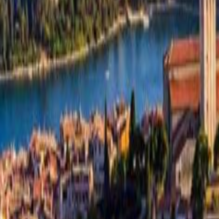
VIAGGIO DI GRUPPO
WEEK END TRA I DUE
A LOURDES – DAL 16
LAGHI: LAGO D’ISEO
AL 23 AGOSTO
E LAGO DI GARDA –
Sabato 29 e
800,00
€
Domenica 30
Agosto
AGGIUNGI AL
235,00
€
CARRELLO
AGGIUNGI AL
CARRELLO