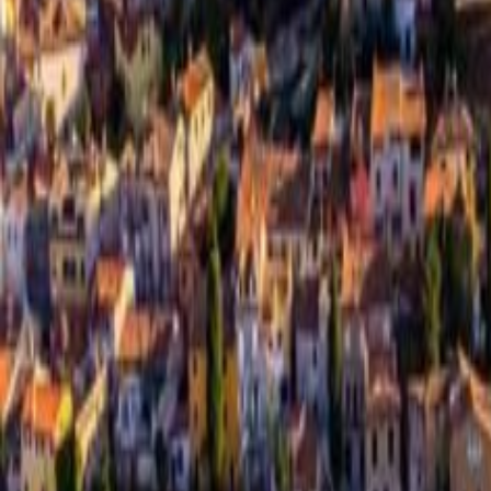
SOGGIORNO AD
MARRAKECH IN RIAD
ISCHIA – DAL 4 ALL’11
– DAL 28 NOVEMBRE
OTTOBRE 2026 –
AL 1 DICEMBRE 2026
HOTEL 4*
– 4 giorni/3 notti
710,00
€
350,00
€
AGGIUNGI AL
AGGIUNGI AL
CARRELLO
CARRELLO