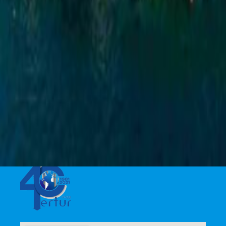
Via Giacchino Pizzi, 45
63074 San Benedetto del Tronto (AP)
+39 0735 594456
+39 0735 595419
info@pertur.it
PEC: pertur@postcert.it
P.IVA: IT01853400446
REA: AP180314