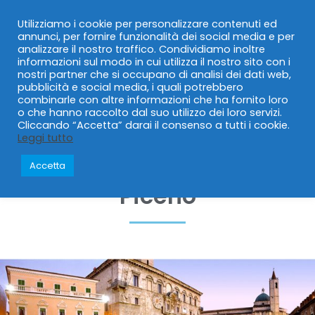
0735 594456
0735 595419
info@pertur.it
Utilizziamo i cookie per personalizzare contenuti ed
annunci, per fornire funzionalità dei social media e per
analizzare il nostro traffico. Condividiamo inoltre
informazioni sul modo in cui utilizza il nostro sito con i
0
nostri partner che si occupano di analisi dei dati web,
pubblicità e social media, i quali potrebbero
combinarle con altre informazioni che ha fornito loro
o che hanno raccolto dal suo utilizzo dei loro servizi.
Cliccando “Accetta” darai il consenso a tutti i cookie.
Leggi tutto
Una giornata alla
scoperta di Ascoli
Accetta
Piceno